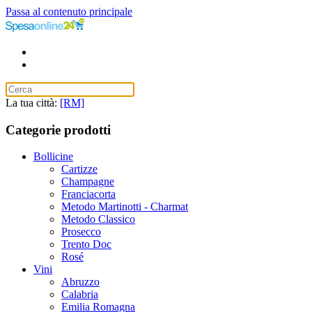
Passa al contenuto principale
La tua città:
[RM]
Categorie prodotti
Bollicine
Cartizze
Champagne
Franciacorta
Metodo Martinotti - Charmat
Metodo Classico
Prosecco
Trento Doc
Rosé
Vini
Abruzzo
Calabria
Emilia Romagna