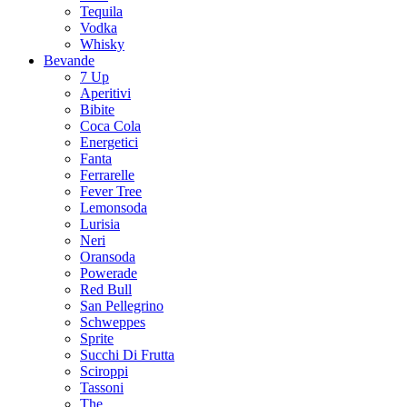
Tequila
Vodka
Whisky
Bevande
7 Up
Aperitivi
Bibite
Coca Cola
Energetici
Fanta
Ferrarelle
Fever Tree
Lemonsoda
Lurisia
Neri
Oransoda
Powerade
Red Bull
San Pellegrino
Schweppes
Sprite
Succhi Di Frutta
Sciroppi
Tassoni
The