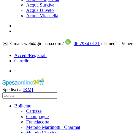
Acqua Surgiva
Acqua Uliveto
Acqua Vitasnella
✉️ E-mail: web@gioiaspa.com /
06 7934 0121
/ Lunedì – Vener
Accedi/Registrati
Carrello
Spedisci a:
[RM]
Bollicine
Cartizze
Champagne
Franciacorta
Metodo Martinotti - Charmat
Metodo Classico