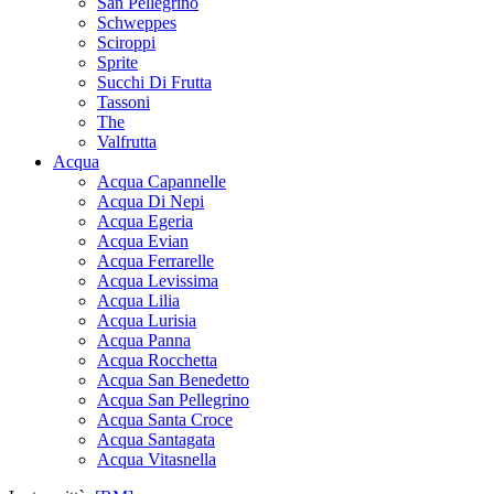
San Pellegrino
Schweppes
Sciroppi
Sprite
Succhi Di Frutta
Tassoni
The
Valfrutta
Acqua
Acqua Capannelle
Acqua Di Nepi
Acqua Egeria
Acqua Evian
Acqua Ferrarelle
Acqua Levissima
Acqua Lilia
Acqua Lurisia
Acqua Panna
Acqua Rocchetta
Acqua San Benedetto
Acqua San Pellegrino
Acqua Santa Croce
Acqua Santagata
Acqua Vitasnella