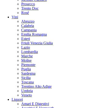
Prosecco
Trento Doc
Rosé
Vini
Abruzzo
Calabria
Campania
Emilia Romagna
Esteri
Friuli Venezia Giulia
Lazio
Lombardia
Marche
Molise
Piemonte
Puglia
Sardegna
Sicilia
Toscana
Trentino Alto Adige
Umbria
Veneto
Liquori
Amari E Digestivi