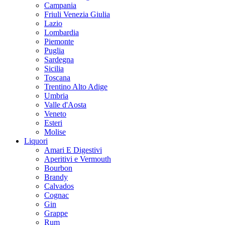
Campania
Friuli Venezia Giulia
Lazio
Lombardia
Piemonte
Puglia
Sardegna
Sicilia
Toscana
Trentino Alto Adige
Umbria
Valle d'Aosta
Veneto
Esteri
Molise
Liquori
Amari E Digestivi
Aperitivi e Vermouth
Bourbon
Brandy
Calvados
Cognac
Gin
Grappe
Rum