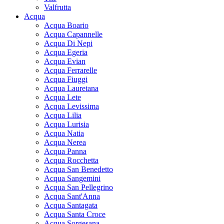
Valfrutta
Acqua
Acqua Boario
Acqua Capannelle
Acqua Di Nepi
Acqua Egeria
Acqua Evian
Acqua Ferrarelle
Acqua Fiuggi
Acqua Lauretana
Acqua Lete
Acqua Levissima
Acqua Lilia
Acqua Lurisia
Acqua Natia
Acqua Nerea
Acqua Panna
Acqua Rocchetta
Acqua San Benedetto
Acqua Sangemini
Acqua San Pellegrino
Acqua Sant'Anna
Acqua Santagata
Acqua Santa Croce
Acqua Sorgesana