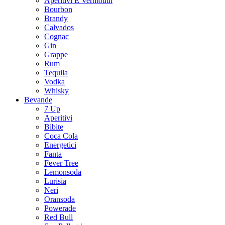
Aperitivi E Vermouth
Bourbon
Brandy
Calvados
Cognac
Gin
Grappe
Rum
Tequila
Vodka
Whisky
Bevande
7 Up
Aperitivi
Bibite
Coca Cola
Energetici
Fanta
Fever Tree
Lemonsoda
Lurisia
Neri
Oransoda
Powerade
Red Bull