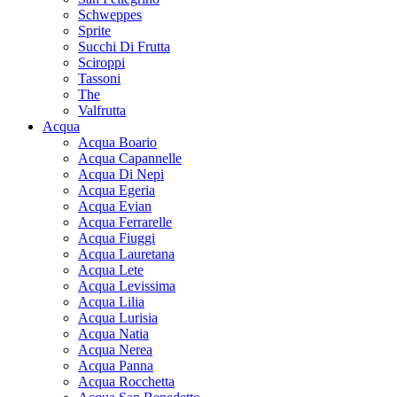
Schweppes
Sprite
Succhi Di Frutta
Sciroppi
Tassoni
The
Valfrutta
Acqua
Acqua Boario
Acqua Capannelle
Acqua Di Nepi
Acqua Egeria
Acqua Evian
Acqua Ferrarelle
Acqua Fiuggi
Acqua Lauretana
Acqua Lete
Acqua Levissima
Acqua Lilia
Acqua Lurisia
Acqua Natia
Acqua Nerea
Acqua Panna
Acqua Rocchetta