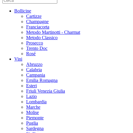
Bollicine
Cartizze
Champagne
Franciacorta
Metodo Martinotti - Charmat
Metodo Classico
Prosecco
Trento Doc
Rosé
Vini
Abruzzo
Calabria
Campania
Emilia Romagna
Esteri
Friuli Venezia Giulia
Lazio
Lombardia
Marche
Molise
Piemonte
Puglia
Sardegna