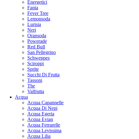
Energetici
Fanta
Fever Tree
Lemonsoda
Lurisia
Neri
Oransoda
Powerade
Red Bull
San Pellegrino
Schweppes
Sciroppi
Sprite
Succhi Di Frutta
Tassoni
The
Valfrutta
Acqua
Acqua Capannelle
Acqua Di Nepi
Acqua Egeria
Acqua Evian
Acqua Ferrarelle
Acqua Levissima
Acqua Lilia