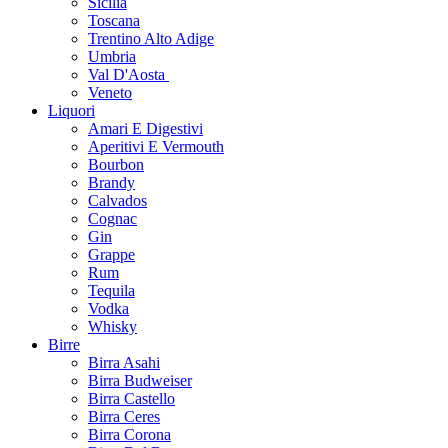
Sicilia
Toscana
Trentino Alto Adige
Umbria
Val D'Aosta
Veneto
Liquori
Amari E Digestivi
Aperitivi E Vermouth
Bourbon
Brandy
Calvados
Cognac
Gin
Grappe
Rum
Tequila
Vodka
Whisky
Birre
Birra Asahi
Birra Budweiser
Birra Castello
Birra Ceres
Birra Corona