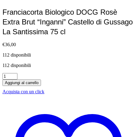
Franciacorta Biologico DOCG Rosè
Extra Brut “Inganni” Castello di Gussago
La Santissima 75 cl
€
36,00
112 disponibili
112 disponibili
Franciacorta
Biologico
Aggiungi al carrello
DOCG
Acquista con un click
Rosè
Extra
Brut
"Inganni"
Castello
di
Gussago
La
Santissima