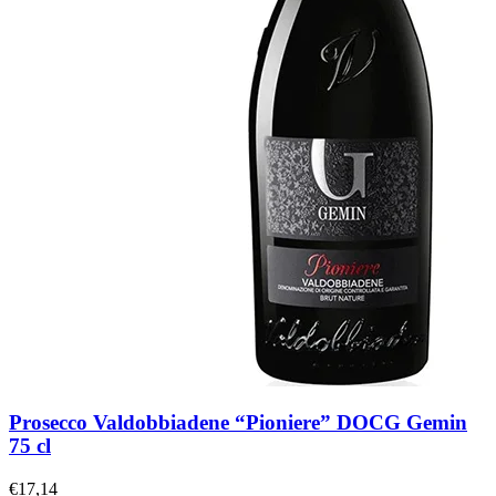
Prosecco Valdobbiadene “Pioniere” DOCG Gemin
75 cl
€
17,14