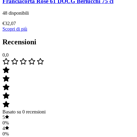
Franciacorta Rosè 61 DOCG Berlucchi 75 cl
48 disponibili
€
32,07
Scopri di più
Recensioni
0,0
Basato su 0 recensioni
5
0%
4
0%