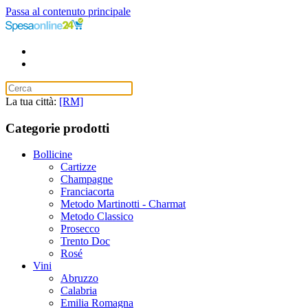
Passa al contenuto principale
La tua città:
[RM]
Categorie prodotti
Bollicine
Cartizze
Champagne
Franciacorta
Metodo Martinotti - Charmat
Metodo Classico
Prosecco
Trento Doc
Rosé
Vini
Abruzzo
Calabria
Emilia Romagna