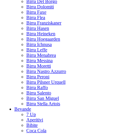
Birra Del Borgo
Birra Dolomiti
Birra Faxe
Birra Flea
Birra Franziskaner
Birra Hasen
Birra Heineken
Birra Hoegaarden
Birra Ichnusa
Birra Leffe
Birra Menabrea
Birra Messina
Birra Moretti
Birra Nastro Azzurro
Birra Peroni
Birra Pilsner Urquell
Birra Raffo
Birra Salento
Birra San Miguel
Birra Stella Artois
Bevande
7 Up
Aperitivi
Bibite
Coca Cola