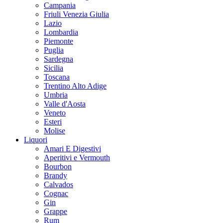
Campania
Friuli Venezia Giulia
Lazio
Lombardia
Piemonte
Puglia
Sardegna
Sicilia
Toscana
Trentino Alto Adige
Umbria
Valle d'Aosta
Veneto
Esteri
Molise
Liquori
Amari E Digestivi
Aperitivi e Vermouth
Bourbon
Brandy
Calvados
Cognac
Gin
Grappe
Rum