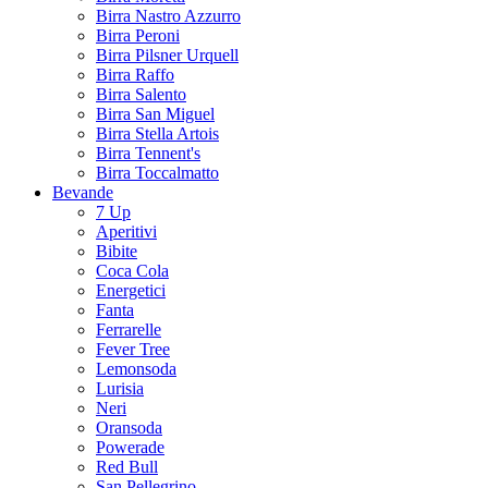
Birra Nastro Azzurro
Birra Peroni
Birra Pilsner Urquell
Birra Raffo
Birra Salento
Birra San Miguel
Birra Stella Artois
Birra Tennent's
Birra Toccalmatto
Bevande
7 Up
Aperitivi
Bibite
Coca Cola
Energetici
Fanta
Ferrarelle
Fever Tree
Lemonsoda
Lurisia
Neri
Oransoda
Powerade
Red Bull
San Pellegrino