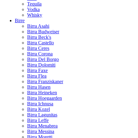
Tequila
Vodka
Whisky
Birre
Birra Asahi
Birra Budweiser
Birra Beck's
Birra Castello
Birra Ceres
Birra Corona
Birra Del Borgo
Birra Dolomiti
Birra Faxe
Birra Flea
Birra Franziskaner
Birra Hasen
Birra Heineken
Birra Hoegaarden
Birra Ichnusa
Birra Kozel
Birra Lagunitas
Birra Leffe
Birra Menabrea
Birra Messina
Birra Moretti