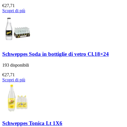
€
27,71
Scopri di più
Schweppes Soda in bottiglie di vetro Cl.18×24
193 disponibili
€
27,71
Scopri di più
Schweppes Tonica Lt 1X6