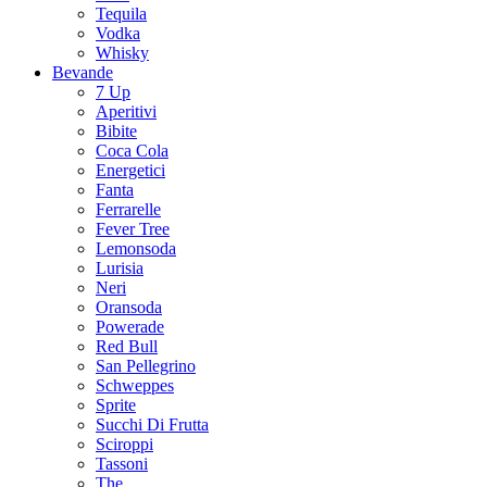
Tequila
Vodka
Whisky
Bevande
7 Up
Aperitivi
Bibite
Coca Cola
Energetici
Fanta
Ferrarelle
Fever Tree
Lemonsoda
Lurisia
Neri
Oransoda
Powerade
Red Bull
San Pellegrino
Schweppes
Sprite
Succhi Di Frutta
Sciroppi
Tassoni
The