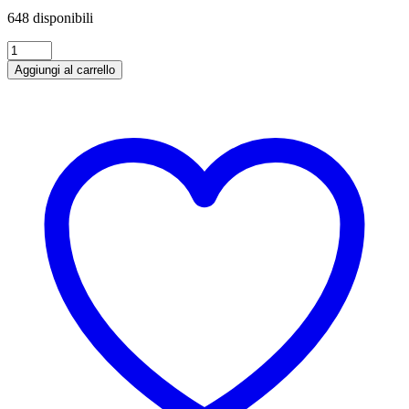
648 disponibili
Schweppes
al
Aggiungi al carrello
Limone
Lt
1X6
quantità