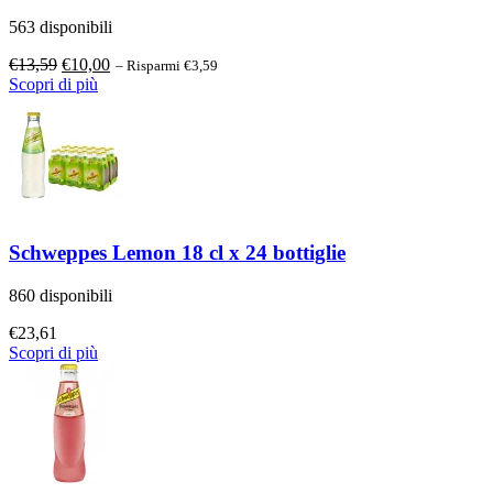
563 disponibili
Il
Il
€
13,59
€
10,00
– Risparmi €3,59
prezzo
prezzo
Scopri di più
originale
attuale
era:
è:
€13,59.
€10,00.
Schweppes Lemon 18 cl x 24 bottiglie
860 disponibili
€
23,61
Scopri di più