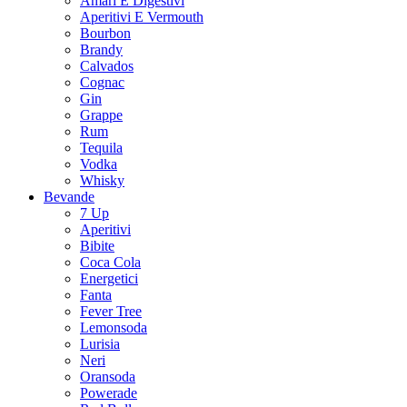
Amari E Digestivi
Aperitivi E Vermouth
Bourbon
Brandy
Calvados
Cognac
Gin
Grappe
Rum
Tequila
Vodka
Whisky
Bevande
7 Up
Aperitivi
Bibite
Coca Cola
Energetici
Fanta
Fever Tree
Lemonsoda
Lurisia
Neri
Oransoda
Powerade