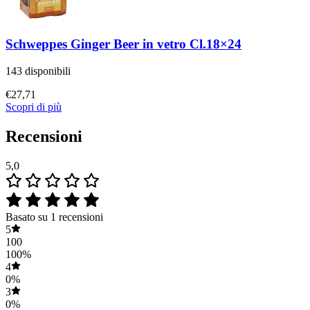
Schweppes Ginger Beer in vetro Cl.18×24
143 disponibili
€
27,71
Scopri di più
Recensioni
5,0
Basato su 1 recensioni
5
100
100%
4
0%
3
0%