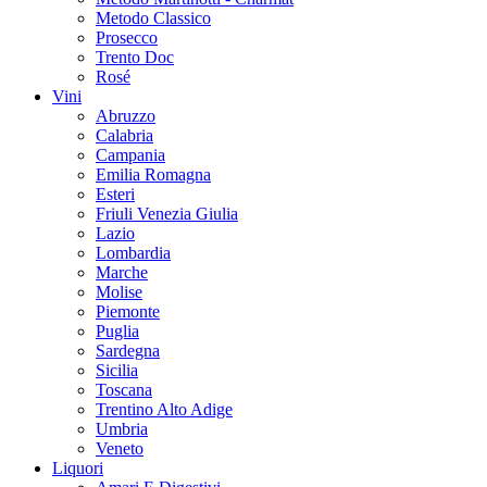
Metodo Classico
Prosecco
Trento Doc
Rosé
Vini
Abruzzo
Calabria
Campania
Emilia Romagna
Esteri
Friuli Venezia Giulia
Lazio
Lombardia
Marche
Molise
Piemonte
Puglia
Sardegna
Sicilia
Toscana
Trentino Alto Adige
Umbria
Veneto
Liquori