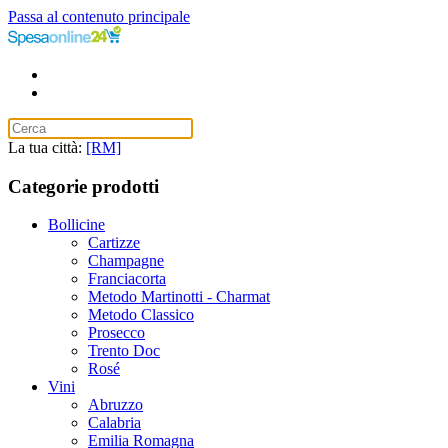
Passa al contenuto principale
La tua città:
[RM]
Categorie prodotti
Bollicine
Cartizze
Champagne
Franciacorta
Metodo Martinotti - Charmat
Metodo Classico
Prosecco
Trento Doc
Rosé
Vini
Abruzzo
Calabria
Emilia Romagna