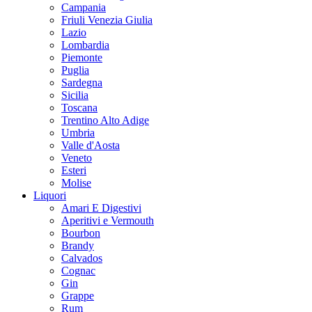
Campania
Friuli Venezia Giulia
Lazio
Lombardia
Piemonte
Puglia
Sardegna
Sicilia
Toscana
Trentino Alto Adige
Umbria
Valle d'Aosta
Veneto
Esteri
Molise
Liquori
Amari E Digestivi
Aperitivi e Vermouth
Bourbon
Brandy
Calvados
Cognac
Gin
Grappe
Rum