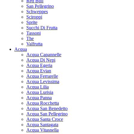
Red Bull
San Pellegrino
Schweppes
Sciroppi
Sprite
Succhi Di Frutta
Tassoni
The
Valfrutta
Acqua
Acqua Capannelle
Acqua Di Nepi
Acqua Egeria
Acqua Evian
Acqua Ferrarelle
Acqua Levissima
Acqua Lilia
Acqua Lurisia
Acqua Panna
Acqua Rocchetta
Acqua San Benedetto
Acqua San Pellegrino
Acqua Santa Croce
Acqua Santagata
Acqua Vitasnella