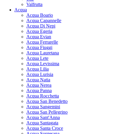
Valfrutta
Acqua
Acqua Boario
Acqua Capannelle
Acqua Di Nepi
Acqua Egeria
Acqua Evian
Acqua Ferrarelle
Acqua Fiuggi
Acqua Lauretana
Acqua Lete
Acqua Levissima
Acqua Lilia
Acqua Lurisia
Acqua Natia
Acqua Nerea
Acqua Panna
Acqua Rocchetta
Acqua San Benedetto
Acqua Sangemini
Acqua San Pellegrino
Acqua Sant'Anna
Acqua Santagata
Acqua Santa Croce
Acqua Sorgesana