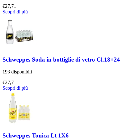
€
27,71
Scopri di più
Schweppes Soda in bottiglie di vetro Cl.18×24
193 disponibili
€
27,71
Scopri di più
Schweppes Tonica Lt 1X6