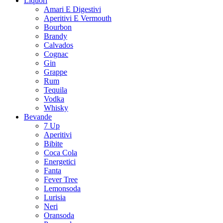
Liquori
Amari E Digestivi
Aperitivi E Vermouth
Bourbon
Brandy
Calvados
Cognac
Gin
Grappe
Rum
Tequila
Vodka
Whisky
Bevande
7 Up
Aperitivi
Bibite
Coca Cola
Energetici
Fanta
Fever Tree
Lemonsoda
Lurisia
Neri
Oransoda