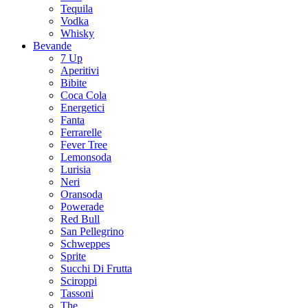
Tequila
Vodka
Whisky
Bevande
7 Up
Aperitivi
Bibite
Coca Cola
Energetici
Fanta
Ferrarelle
Fever Tree
Lemonsoda
Lurisia
Neri
Oransoda
Powerade
Red Bull
San Pellegrino
Schweppes
Sprite
Succhi Di Frutta
Sciroppi
Tassoni
The