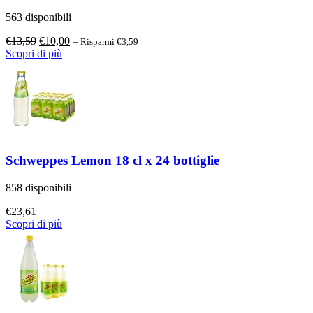
563 disponibili
Il
Il
€
13,59
€
10,00
– Risparmi €3,59
prezzo
prezzo
Scopri di più
originale
attuale
era:
è:
€13,59.
€10,00.
Schweppes Lemon 18 cl x 24 bottiglie
858 disponibili
€
23,61
Scopri di più