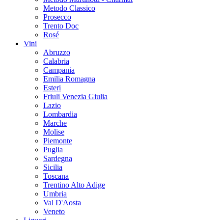
Metodo Classico
Prosecco
Trento Doc
Rosé
Vini
Abruzzo
Calabria
Campania
Emilia Romagna
Esteri
Friuli Venezia Giulia
Lazio
Lombardia
Marche
Molise
Piemonte
Puglia
Sardegna
Sicilia
Toscana
Trentino Alto Adige
Umbria
Val D'Aosta
Veneto