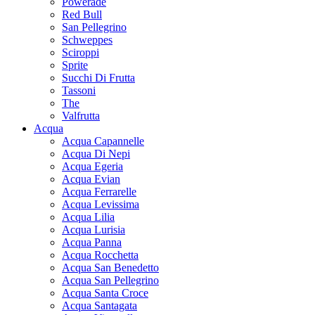
Powerade
Red Bull
San Pellegrino
Schweppes
Sciroppi
Sprite
Succhi Di Frutta
Tassoni
The
Valfrutta
Acqua
Acqua Capannelle
Acqua Di Nepi
Acqua Egeria
Acqua Evian
Acqua Ferrarelle
Acqua Levissima
Acqua Lilia
Acqua Lurisia
Acqua Panna
Acqua Rocchetta
Acqua San Benedetto
Acqua San Pellegrino
Acqua Santa Croce
Acqua Santagata