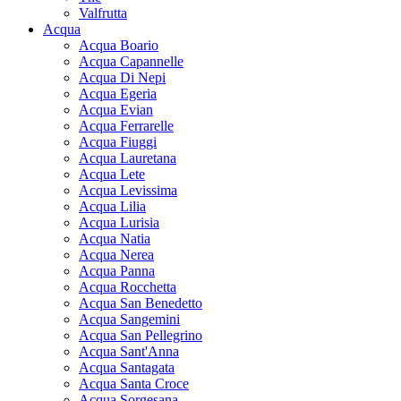
Valfrutta
Acqua
Acqua Boario
Acqua Capannelle
Acqua Di Nepi
Acqua Egeria
Acqua Evian
Acqua Ferrarelle
Acqua Fiuggi
Acqua Lauretana
Acqua Lete
Acqua Levissima
Acqua Lilia
Acqua Lurisia
Acqua Natia
Acqua Nerea
Acqua Panna
Acqua Rocchetta
Acqua San Benedetto
Acqua Sangemini
Acqua San Pellegrino
Acqua Sant'Anna
Acqua Santagata
Acqua Santa Croce
Acqua Sorgesana