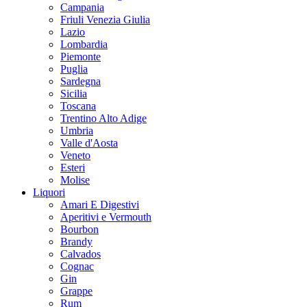
Campania
Friuli Venezia Giulia
Lazio
Lombardia
Piemonte
Puglia
Sardegna
Sicilia
Toscana
Trentino Alto Adige
Umbria
Valle d'Aosta
Veneto
Esteri
Molise
Liquori
Amari E Digestivi
Aperitivi e Vermouth
Bourbon
Brandy
Calvados
Cognac
Gin
Grappe
Rum