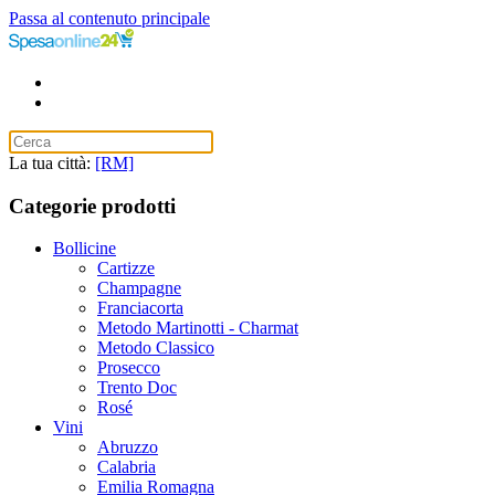
Passa al contenuto principale
La tua città:
[RM]
Categorie prodotti
Bollicine
Cartizze
Champagne
Franciacorta
Metodo Martinotti - Charmat
Metodo Classico
Prosecco
Trento Doc
Rosé
Vini
Abruzzo
Calabria
Emilia Romagna