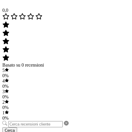
0,0
Basato su 0 recensioni
5
0%
4
0%
3
0%
2
0%
1
0%
Cerca