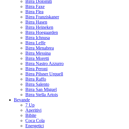
Birra Dolomiti
Birra Faxe
Birra Flea
Birra Franziskaner
Birra Hasen
Birra Heineken
Birra Hoegaarden
Birra Ichnusa
Birra Leffe
Birra Menabrea
Birra Messina
Birra Moretti
Birra Nastro Azzurro
Birra Peroni
Birra Pilsner Urquell
Birra Raffo
Birra Salento
Birra San Miguel
Birra Stella Artois
Bevande
7 Up
Aperitivi
Bibite
Coca Cola
Energetici