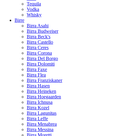
Tequila
Vodka
Whisky
Birre
Birra Asahi
Birra Budweiser
Birra Beck's
Birra Castello
Birra Ceres
Birra Corona
Birra Del Borgo
Birra Dolomiti
Birra Faxe
Birra Flea
Birra Franziskaner
Birra Hasen
Birra Heineken
Birra Hoegaarden
Birra Ichnusa
Birra Kozel
Birra Lagunitas
Birra Leffe
Birra Menabrea
Birra Messina
Birra Moretti