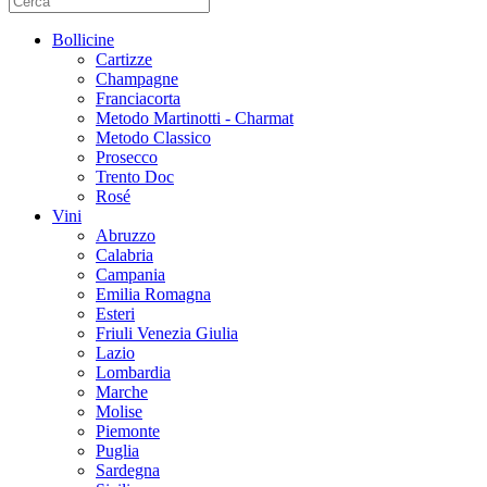
Bollicine
Cartizze
Champagne
Franciacorta
Metodo Martinotti - Charmat
Metodo Classico
Prosecco
Trento Doc
Rosé
Vini
Abruzzo
Calabria
Campania
Emilia Romagna
Esteri
Friuli Venezia Giulia
Lazio
Lombardia
Marche
Molise
Piemonte
Puglia
Sardegna