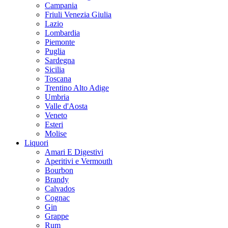
Campania
Friuli Venezia Giulia
Lazio
Lombardia
Piemonte
Puglia
Sardegna
Sicilia
Toscana
Trentino Alto Adige
Umbria
Valle d'Aosta
Veneto
Esteri
Molise
Liquori
Amari E Digestivi
Aperitivi e Vermouth
Bourbon
Brandy
Calvados
Cognac
Gin
Grappe
Rum