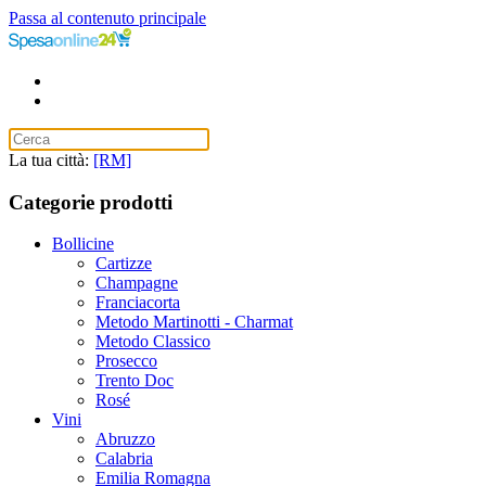
Passa al contenuto principale
La tua città:
[RM]
Categorie prodotti
Bollicine
Cartizze
Champagne
Franciacorta
Metodo Martinotti - Charmat
Metodo Classico
Prosecco
Trento Doc
Rosé
Vini
Abruzzo
Calabria
Emilia Romagna