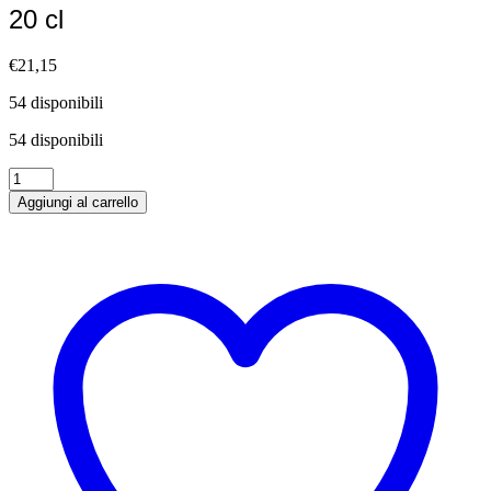
20 cl
€
21,15
54 disponibili
54 disponibili
Amaro
Aromatico
Aggiungi al carrello
Angostura
per
cocktail
20
cl
quantità