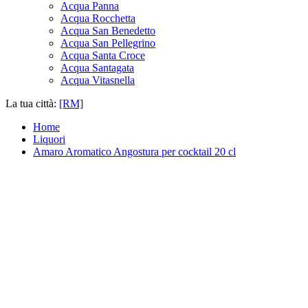
Acqua Panna
Acqua Rocchetta
Acqua San Benedetto
Acqua San Pellegrino
Acqua Santa Croce
Acqua Santagata
Acqua Vitasnella
La tua città:
[RM]
Home
Liquori
Amaro Aromatico Angostura per cocktail 20 cl