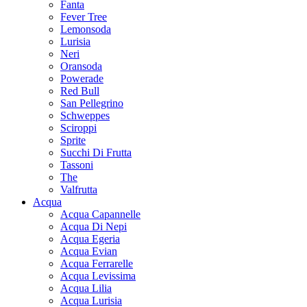
Fanta
Fever Tree
Lemonsoda
Lurisia
Neri
Oransoda
Powerade
Red Bull
San Pellegrino
Schweppes
Sciroppi
Sprite
Succhi Di Frutta
Tassoni
The
Valfrutta
Acqua
Acqua Capannelle
Acqua Di Nepi
Acqua Egeria
Acqua Evian
Acqua Ferrarelle
Acqua Levissima
Acqua Lilia
Acqua Lurisia