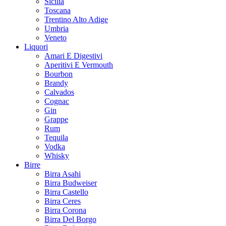
Sicilia
Toscana
Trentino Alto Adige
Umbria
Veneto
Liquori
Amari E Digestivi
Aperitivi E Vermouth
Bourbon
Brandy
Calvados
Cognac
Gin
Grappe
Rum
Tequila
Vodka
Whisky
Birre
Birra Asahi
Birra Budweiser
Birra Castello
Birra Ceres
Birra Corona
Birra Del Borgo