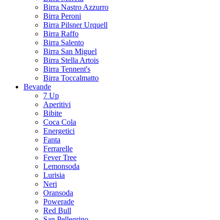
Birra Nastro Azzurro
Birra Peroni
Birra Pilsner Urquell
Birra Raffo
Birra Salento
Birra San Miguel
Birra Stella Artois
Birra Tennent's
Birra Toccalmatto
Bevande
7 Up
Aperitivi
Bibite
Coca Cola
Energetici
Fanta
Ferrarelle
Fever Tree
Lemonsoda
Lurisia
Neri
Oransoda
Powerade
Red Bull
San Pellegrino