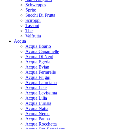
Schweppes
Sprite
Succhi Di Frutta
Sciroppi
Tassoni
The
Valfrutta
Acqua
Acqua Boario
Acqua Capannelle
Acqua Di Nepi
Acqua Egeria
Acqua Evian
Acqua Ferrarelle
Acqua Fiuggi
Acqua Lauretana
Acqua Lete
Acqua Levissima
Acqua Lilia
Acqua Lurisia
Acqua Natia
Acqua Nerea
Acqua Panna
Acqua Rocchetta